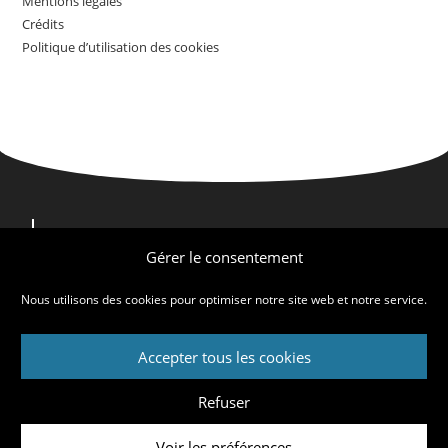
Mentions légales
Crédits
Politique d’utilisation des cookies
Nous contacter
Nous trouver
Gérer le consentement
Qui sommes-nous ?
Nous utilisons des cookies pour optimiser notre site web et notre service.
Accepter tous les cookies
Mentions légales
Crédits
Politique d’utilisation des cookies
Refuser
© CFE-CGC Casino 2026
Voir les préférences