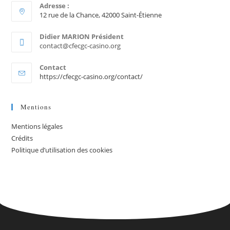
Adresse :
12 rue de la Chance, 42000 Saint-Étienne
Didier MARION Président
contact@cfecgc-casino.org
Contact
https://cfecgc-casino.org/contact/
Mentions
Mentions légales
Crédits
Politique d’utilisation des cookies