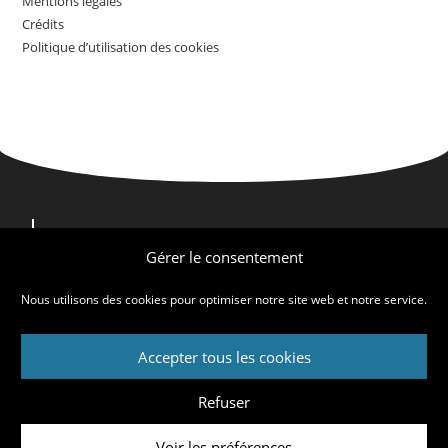
Mentions légales
Crédits
Politique d’utilisation des cookies
Nous contacter
Nous trouver
Gérer le consentement
Qui sommes-nous ?
Nous utilisons des cookies pour optimiser notre site web et notre service.
Accepter tous les cookies
Mentions légales
Crédits
Politique d’utilisation des cookies
Refuser
© CFE-CGC Casino 2026
Voir les préférences