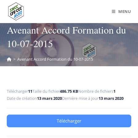
MENU
Avenant Accord Formation du
10-07-2015
>
Avenant Accord Formation du 10-07-2015
Télécharger
11
Taille du fichier
486.75 KB
Nombre de fichiers
1
Date de création
13 mars 2020
Dernière mise à jour
13 mars 2020
Télécharger