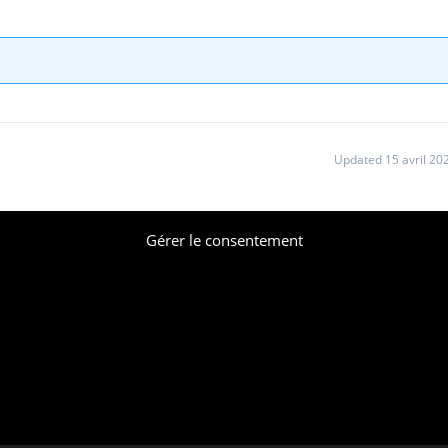
Updated 15 avril 20
Gérer le consentement
© CFE-CGC Casino 2026