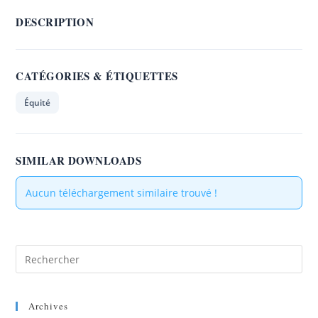
DESCRIPTION
CATÉGORIES & ÉTIQUETTES
Équité
SIMILAR DOWNLOADS
Aucun téléchargement similaire trouvé !
Archives