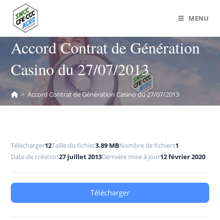
MENU
Accord Contrat de Génération
Casino du 27/07/2013
>
Accord Contrat de Génération Casino du 27/07/2013
Télécharger
12
Taille du fichier
3.89 MB
Nombre de fichiers
1
Date de création
27 juillet 2013
Dernière mise à jour
12 février 2020
Télécharger