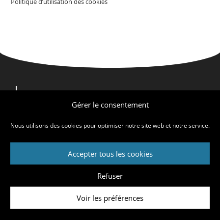
Politique d’utilisation des cookies
Nous contacter
Nous trouver
Gérer le consentement
Qui sommes-nous ?
Nous utilisons des cookies pour optimiser notre site web et notre service.
Accepter tous les cookies
Mentions légales
Crédits
Politique d’utilisation des cookies
Refuser
© CFE-CGC Casino 2026
Voir les préférences