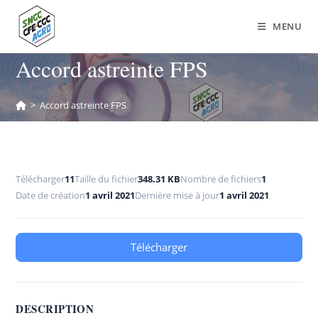
MENU
Accord astreinte FPS
>
Accord astreinte FPS
Télécharger
11
Taille du fichier
348.31 KB
Nombre de fichiers
1
Date de création
1 avril 2021
Dernière mise à jour
1 avril 2021
Télécharger
DESCRIPTION